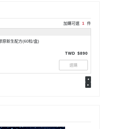
加購可選
1
件
 膠原新生配方(60粒/盒)
TWD
$890