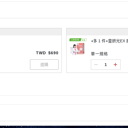
◖多 1 件◗童妍光EX
TWD
$690
單一規格