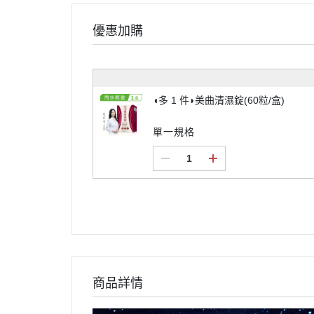
優惠加購
◖多 1 件◗美曲清濕錠(60粒/盒)
單一規格
商品詳情