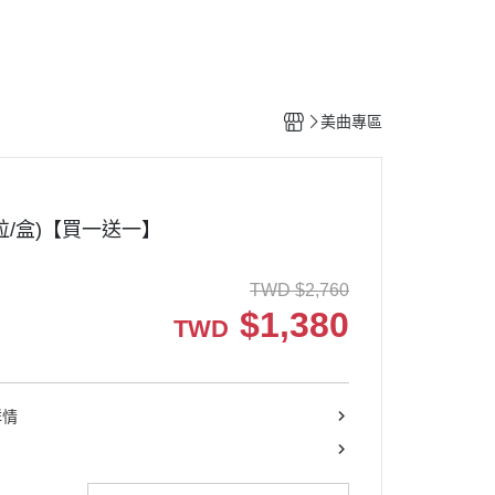
寶護兒咀嚼錠(2盒組)*2組【共
2,760元】贈~寶護兒咀嚼錠1盒
頂級兒童DHA+葉黃素(2盒組)*2
美曲專區
組【共2,760元】贈~頂級兒童
DHA+葉黃素1盒
超樂纖(2盒組)*2組【共1,660
元】贈~超樂纖1盒
0粒/盒)【買一送一】
美曲速成夜燃錠【買一送一】
TWD
$
2,760
關捷步騰2盒*2組【共2,760元】
$
1,380
贈~速拿騰1條
TWD
任選二件享75折優惠
童妍光EX(2盒組)*2組【共2,760
詳情
元】贈~童妍光EX1盒
】
漾芙蓉(2盒組)*2組【共2,760
元】贈~漾芙蓉1盒