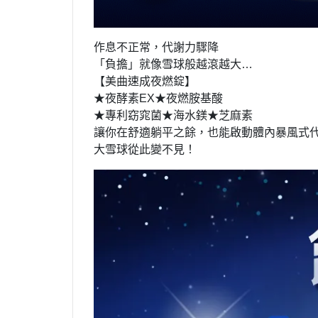
作息不正常，代謝力驟降
「負擔」就像雪球般越滾越大…
【美曲速成夜燃錠】
★夜酵素EX★夜燃胺基酸
★專利窈窕菌★海水鎂★芝麻素
讓你在舒適躺平之餘，也能啟動體內暴風式
大雪球從此變不見！