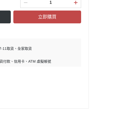
舒香眠(2盒組)*2組【共2,760
元】贈~舒香眠1盒
立即購買
益兒舒(2盒組)*2組享9折優惠
樂升高(3盒組)*2組【共5,960
元】贈~樂升高1盒
悅智升(2瓶組)*2組【共2,760
7-11取貨
全家取貨
元】贈～悅智升1瓶
速關捷(2盒組)*2組【共2,760
貨付款
信用卡
ATM 虛擬帳號
元】贈～速關捷1盒