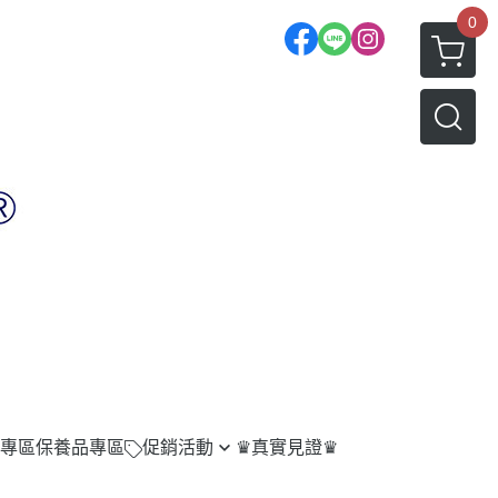
0
專區
保養品專區
促銷活動
♛真實見證♛
任選兩件享9折,五件85折優惠