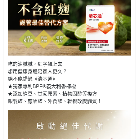
吃的油膩膩，紅字飆上去
想用健康身體陪家人更久？
絕不能錯過《清芯通》
★獨家專利BPF®義大利香檸檬
★添加納豆、甘蔗原素、植物固醇等複方
銀髮族、應酬族、外食族、輕鬆改變體質！