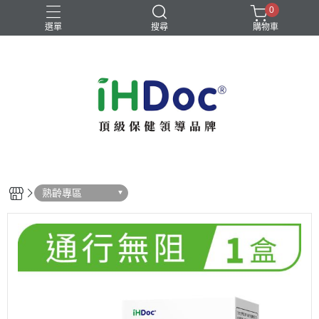
0
選單
搜尋
購物車
熟齡專區