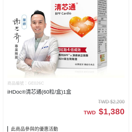
商品編號：
GE026C
iHDoc®清芯通(60粒/盒)1盒
TWD
$
2,200
$
1,380
TWD
此商品參與的優惠活動